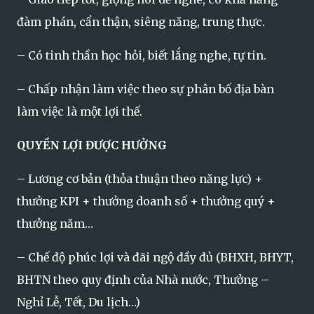
đàm phán, cẩn thận, siêng năng, trung thực.
– Có tinh thần học hỏi, biết lắng nghe, tự tin.
– Chấp nhận làm việc theo sự phân bố địa bàn
làm việc là một lợi thế.
QUYỀN LỢI ĐƯỢC HƯỞNG
– Lương cơ bản (thỏa thuận theo năng lực) +
thưởng KPI + thưởng doanh số + thưởng quý +
thưởng năm…
– Chế độ phúc lợi và đãi ngộ đầy đủ (BHXH, BHYT,
BHTN theo quy định của Nhà nước, Thưởng –
Nghỉ Lễ, Tết, Du lịch…)