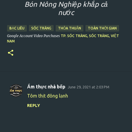
Bón Nông Nghiệp khắp cả
nước
BẠC LIÊU
THỎA THUẬN
TOÀN THỜI GIAN
SÓC TRĂNG
Google Account Video Purchases
TP. SÓC TRĂNG, SÓC TRĂNG, VIỆT
NAM
Ẩm thực nhà bếp
June 29, 2021 at 2:03 PM
C
Tôm thịt đông lạnh
o
REPLY
m
m
e
n