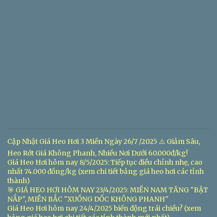
Cập Nhật Giá Heo Hơi 3 Miền Ngày 26/7 /2025 ⚠️ Giảm Sâu,
Heo Rớt Giá Không Phanh, Nhiều Nơi Dưới 60.000đ/kg!
Giá Heo Hơi hôm nay 8/5/2025: Tiếp tục điều chỉnh nhẹ, cao
nhất 74.000 đồng/kg (xem chi tiết bảng giá heo hơi các tỉnh
thành)
🎯 GIÁ HEO HƠI HÔM NAY 23/4/2025: MIỀN NAM TĂNG "BẬT
NẮP", MIỀN BẮC "XUỐNG DỐC KHÔNG PHANH"
Giá Heo Hơi hôm nay 24/4/2025 biến động trái chiều? (xem