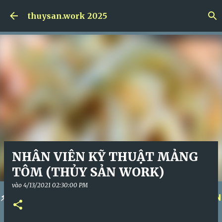
Skip to main content
thuysan.work 2025
NHÂN VIÊN KỸ THUẬT MẢNG
TÔM (THỦY SẢN WORK)
vào
4/13/2021 02:30:00 PM
⚡
KÍCH HOẠT KHÓA HỌC NGAY!
⚡
QUẢN TRỊ NHÂN
SỰ ĐỈNH CAO!
⚡