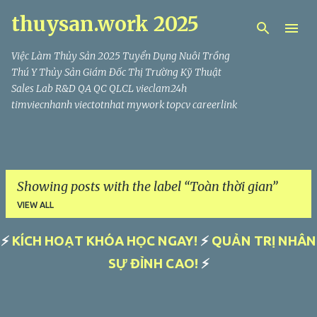
thuysan.work 2025
Skip to main content
Việc Làm Thủy Sản 2025 Tuyển Dụng Nuôi Trồng
Thú Y Thủy Sản Giám Đốc Thị Trường Kỹ Thuật
Sales Lab R&D QA QC QLCL vieclam24h
timviecnhanh viectotnhat mywork topcv careerlink
Showing posts with the label
Toàn thời gian
VIEW ALL
⚡
KÍCH HOẠT KHÓA HỌC NGAY!
⚡
QUẢN TRỊ NHÂN
P
SỰ ĐỈNH CAO!
⚡
o
s
t