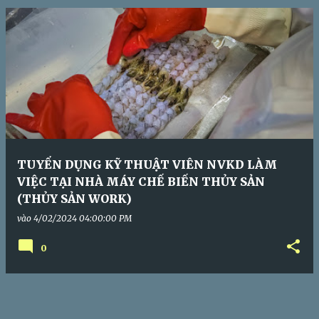
s
TUYỂN DỤNG KỸ THUẬT VIÊN NVKD LÀM
VIỆC TẠI NHÀ MÁY CHẾ BIẾN THỦY SẢN
(THỦY SẢN WORK)
vào
4/02/2024 04:00:00 PM
0