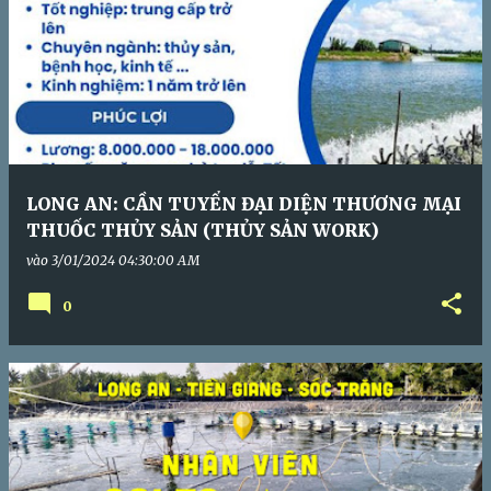
LONG AN: CẦN TUYỂN ĐẠI DIỆN THƯƠNG MẠI
THUỐC THỦY SẢN (THỦY SẢN WORK)
vào
3/01/2024 04:30:00 AM
0