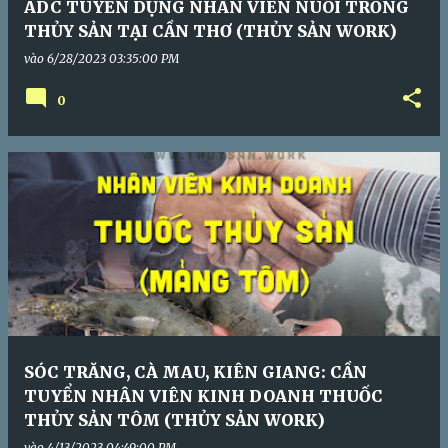
ADC TUYỂN DỤNG NHÂN VIÊN NUÔI TRỒNG
THỦY SẢN TẠI CẦN THƠ (THỦY SẢN WORK)
vào
6/28/2023 03:35:00 PM
0
SÓC TRĂNG, CÀ MAU, KIÊN GIANG: CẦN
TUYỂN NHÂN VIÊN KINH DOANH THUỐC
THỦY SẢN TÔM (THỦY SẢN WORK)
vào
4/13/2023 04:49:00 PM