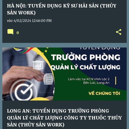
HÀ NỘI: TUYỂN DỤNG KỸ SƯ HẢI SẢN (THỦY
SẢN WORK)
vào
4/02/2024 12:46:00 PM
0
LONG AN: TUYỂN DỤNG TRƯỞNG PHÒNG
QUẢN LÝ CHẤT LƯỢNG CÔNG TY THUỐC THỦY
SẢN (THỦY SẢN WORK)