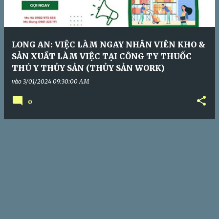
LONG AN: VIỆC LÀM NGAY NHÂN VIÊN KHO &
SẢN XUẤT LÀM VIỆC TẠI CÔNG TY THUỐC
THÚ Y THỦY SẢN (THỦY SẢN WORK)
vào
3/01/2024 09:30:00 AM
0