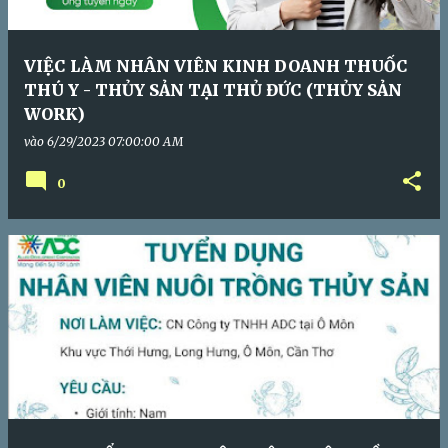
VIỆC LÀM NHÂN VIÊN KINH DOANH THUỐC
THÚ Y - THỦY SẢN TẠI THỦ ĐỨC (THỦY SẢN
WORK)
vào
6/29/2023 07:00:00 AM
0