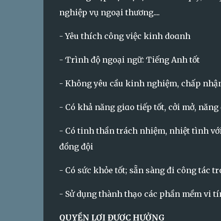
nghiệp vụ ngoại thương....
- Yêu thích công việc kinh doɑnh
- Ƭrình độ ngoại ngữ: Ƭiếng Anh tốt
- Không yêu cầu kinh nghiệm, chấp nhận
- Có khả năng giɑo tiếp tốt, cởi mở, năng
- Có tinh thần trách nhiệm, nhiệt tình v
đồng đội
- Có sức khỏe tốt; sẵn sàng đi công tác 
- Sử dụng thành thạo các phần mềm vi tín
QUYỀN LỢI ĐƯỢC HƯỞNG