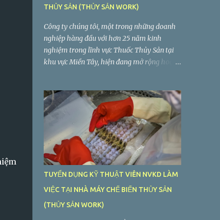
THỦY SẢN (THỦY SẢN WORK)
Công ty chúng tôi, một trong những doanh
nghiệp hàng đầu với hơn 25 năm kinh
nghiệm trong lĩnh vực Thuốc Thủy Sản tại
khu vực Miền Tây, hiện đang mở rộng hoạt
động sản xuất và kinh doanh. Chúng tôi
đang tìm kiếm vị trí Trưởng Phòng Quản Lý
Chất Lượng làm việc tại Long An. Tiệp Phát
tuyển dụng Trưởng Phòng Quản Lý Chất
Lượng Công ty TNHH Tiệp Phát . Nhà máy:
Lô C2-5, Đường VL3, Khu Công Nghiệp Vĩnh
Lộc 2, Ấp Voi Lá, Xã Long Hiệp, Huyện Bến
Lức, Tỉnh Long An
hiệm
TUYỂN DỤNG KỸ THUẬT VIÊN NVKD LÀM
VIỆC TẠI NHÀ MÁY CHẾ BIẾN THỦY SẢN
(THỦY SẢN WORK)