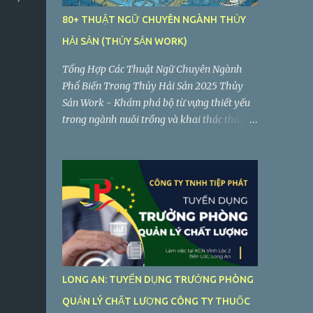
80+ THUẬT NGỮ CHUYÊN NGÀNH THỦY
HẢI SẢN (THỦY SẢN WORK)
Tổng Hợp Các Thuật Ngữ Chuyên Ngành
Phổ Biến Trong Thủy Hải Sản 2025 Thủy
Sản Work - Khám phá bộ từ vựng thiết yếu
trong ngành nuôi trồng và khai thác thủy
sản. Dưới đây là phân tích sâu hơn về một số
thuật ngữ quan trọng trong danh sách bạn
cung cấp, giúp bạn hiểu rõ hơn về ý nghĩa và
ngữ cảnh sử dụng của chúng...
LONG AN: TUYỂN DỤNG TRƯỞNG PHÒNG
QUẢN LÝ CHẤT LƯỢNG CÔNG TY THUỐC