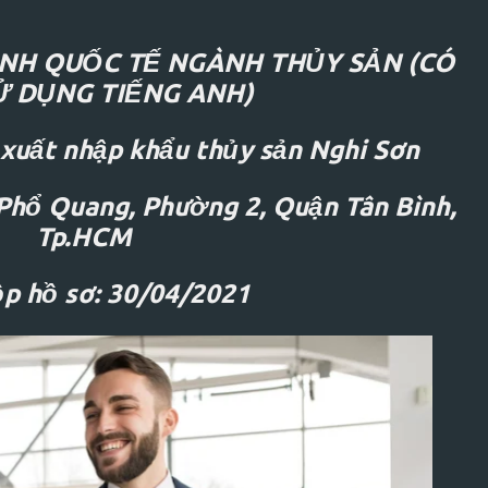
NH QUỐC TẾ NGÀNH THỦY SẢN (CÓ
Ử DỤNG TIẾNG ANH)
 NGAY!
⚡
QUẢN TRỊ NHÂN SỰ ĐỈNH CAO!
⚡
uất nhập khẩu thủy sản Nghi Sơn
Phổ Quang, Phường 2, Quận Tân Bình,
Tp.HCM
p hồ sơ: 30/04/2021