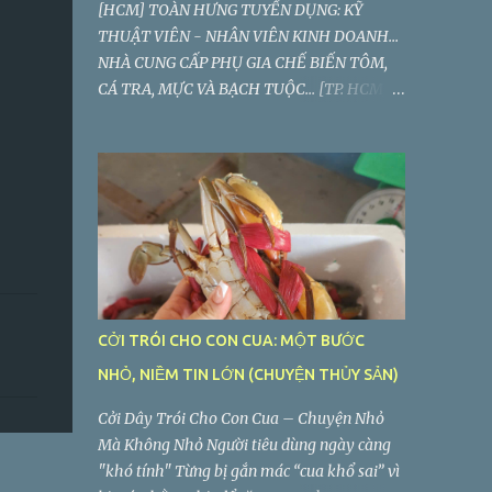
[HCM] TOÀN HƯNG TUYỂN DỤNG: KỸ
THUẬT VIÊN - NHÂN VIÊN KINH DOANH...
NHÀ CUNG CẤP PHỤ GIA CHẾ BIẾN TÔM,
CÁ TRA, MỰC VÀ BẠCH TUỘC... [TP. HCM]
CÔNG TY TNHH HÓA CHẤT TOÀN HƯNG
TUYỂN DỤNG: KỸ THUẬT VIÊN - NVKD
CỞI TRÓI CHO CON CUA: MỘT BƯỚC
NHỎ, NIỀM TIN LỚN (CHUYỆN THỦY SẢN)
Cởi Dây Trói Cho Con Cua – Chuyện Nhỏ
Mà Không Nhỏ Người tiêu dùng ngày càng
"khó tính" Từng bị gắn mác “cua khổ sai” vì