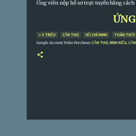
Ứng viên nộp hồ sơ trực tuyến bằng cách
ỨNG
> 5 TRIỆU
CẦN THƠ
HỒ CHÍ MINH
TOÀN THỜI 
Google Account Video Purchases
CẦN THƠ, NINH KIỀU, CẦ
C
o
m
m
e
n