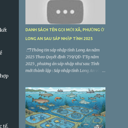
kết
DANH SÁCH TÊN GỌI MỚI XÃ, PHƯỜNG Ở
LONG AN SAU SÁP NHẬP TỈNH 2025
🗂️ Thông tin sáp nhập tỉnh Long An năm
ề
2025 Theo Quyết định 759/QĐ-TTg năm
2025 , phương án sáp nhập như sau: Tỉnh
mới thành lập : Sáp nhập tỉnh Long An và
 hợp
tỉnh Tây Ninh thành tỉnh mới có tên là Tây
Ninh . Trung tâm hành chính - chính trị :
Đặt tại TP. Tân An (tỉnh Long An cũ). Diện
tích tự nhiên : 8.536,5 km² Quy mô dân số :
2.959.000 người Số đơn vị hành chính cấp
xã, phường sau sáp nhập : 60 (gồm 56 xã, 4
phường) Giảm từ 186 đơn vị hành chính cấp
xã, phường, thị trấn.
 tế,