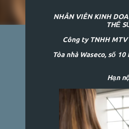
NHÂN VIÊN KINH DOA
THỂ S
⚡
KÍCH HOẠT KHÓA HỌC
Công ty TNHH MTV x
Tòa nhà Waseco, số 10 
Hạn nộ