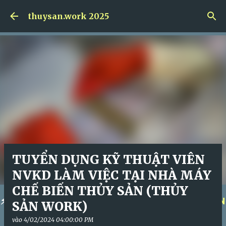
Skip to main content
thuysan.work 2025
TUYỂN DỤNG KỸ THUẬT VIÊN
NVKD LÀM VIỆC TẠI NHÀ MÁY
CHẾ BIẾN THỦY SẢN (THỦY
⚡
KÍCH HOẠT KHÓA HỌC NGAY!
⚡
QUẢN TRỊ NHÂN
SẢN WORK)
SỰ ĐỈNH CAO!
⚡
vào
4/02/2024 04:00:00 PM