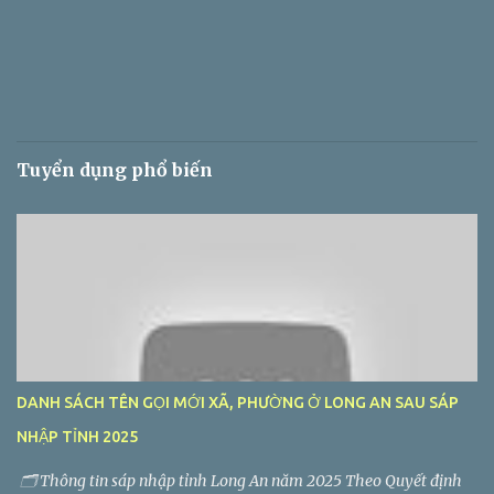
Tuyển dụng phổ biến
DANH SÁCH TÊN GỌI MỚI XÃ, PHƯỜNG Ở LONG AN SAU SÁP
NHẬP TỈNH 2025
🗂️ Thông tin sáp nhập tỉnh Long An năm 2025 Theo Quyết định