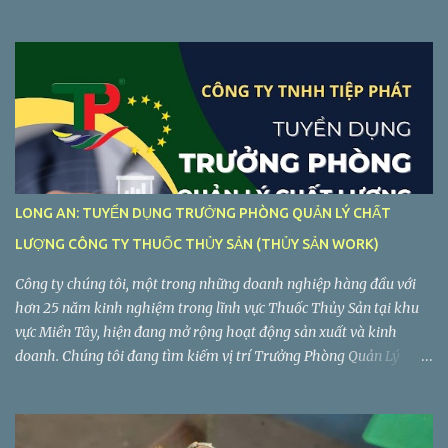
cung cấp, giúp bạn hiểu rõ hơn về ý nghĩa và ngữ cảnh sử dụng của
chúng...
LONG AN: TUYỂN DỤNG TRƯỞNG PHÒNG QUẢN LÝ CHẤT
LƯỢNG CÔNG TY THUỐC THỦY SẢN (THỦY SẢN WORK)
Công ty chúng tôi, một trong những doanh nghiệp hàng đầu với
hơn 25 năm kinh nghiệm trong lĩnh vực Thuốc Thủy Sản tại khu
vực Miền Tây, hiện đang mở rộng hoạt động sản xuất và kinh
doanh. Chúng tôi đang tìm kiếm vị trí Trưởng Phòng Quản Lý
Chất Lượng làm việc tại Long An. Tiệp Phát tuyển dụng Trưởng
Phòng Quản Lý Chất Lượng Công ty TNHH Tiệp Phát . Nhà máy:
Lô C2-5, Đường VL3, Khu Công Nghiệp Vĩnh Lộc 2, Ấp Voi Lá, Xã