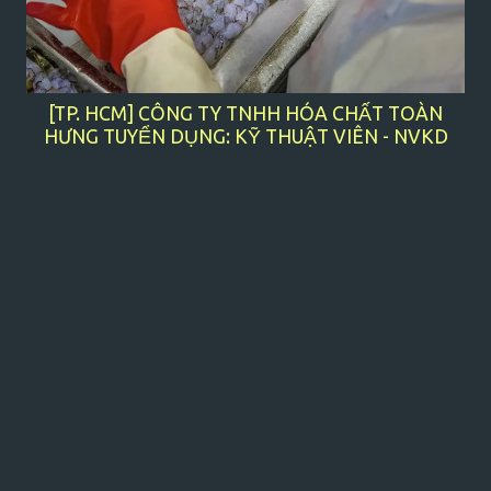
[TP. HCM] CÔNG TY TNHH HÓA CHẤT TOÀN
HƯNG TUYỂN DỤNG: KỸ THUẬT VIÊN - NVKD