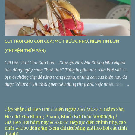
Long Hiệp, Huyện Bến Lức, Tỉnh Long An
CỞI TRÓI CHO CON CUA: MỘT BƯỚC NHỎ, NIỀM TIN LỚN
(CHUYỆN THỦY SẢN)
Cởi Dây Trói Cho Con Cua – Chuyện Nhỏ Mà Không Nhỏ Người
tiêu dùng ngày càng "khó tính" Từng bị gắn mác “cua khổ sai” vì
bị trói chằng chịt để tăng trọng lượng, những con cua biển nay đã
được “cởi trói” khi thói quen tiêu dùng thay đổi. Việc nhiều thương
lái chuyển sang bán cua không dây hoặc dùng dây nhẹ không
đáng kể đã nhận được sự đồng thuận lớn từ thị trường. Giá Cua
Biển Không Còn Gồm Cả Dây – Người Bán Đổi Cách, Khách Đổi
Cập Nhật Giá Heo Hơi 3 Miền Ngày 26/7 /2025 ⚠️ Giảm Sâu,
Niềm Tin
Heo Rớt Giá Không Phanh, Nhiều Nơi Dưới 60.000đ/kg!
Giá Heo Hơi hôm nay 8/5/2025: Tiếp tục điều chỉnh nhẹ, cao
nhất 74.000 đồng/kg (xem chi tiết bảng giá heo hơi các tỉnh
thành)