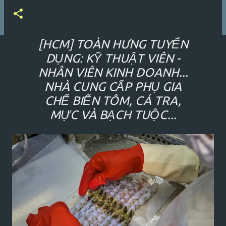
[HCM] TOÀN HƯNG TUYỂN
DỤNG: KỸ THUẬT VIÊN -
NHÂN VIÊN KINH DOANH...
NHÀ CUNG CẤP PHỤ GIA
CHẾ BIẾN TÔM, CÁ TRA,
MỰC VÀ BẠCH TUỘC...