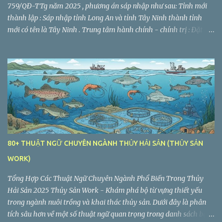
759/QĐ-TTg năm 2025 , phương án sáp nhập như sau: Tỉnh mới
thành lập : Sáp nhập tỉnh Long An và tỉnh Tây Ninh thành tỉnh
mới có tên là Tây Ninh . Trung tâm hành chính - chính trị : Đặt tại
TP. Tân An (tỉnh Long An cũ). Diện tích tự nhiên : 8.536,5 km² Quy
mô dân số : 2.959.000 người Số đơn vị hành chính cấp xã, phường
sau sáp nhập : 60 (gồm 56 xã, 4 phường) Giảm từ 186 đơn vị hành
chính cấp xã, phường, thị trấn.
80+ THUẬT NGỮ CHUYÊN NGÀNH THỦY HẢI SẢN (THỦY SẢN
WORK)
Tổng Hợp Các Thuật Ngữ Chuyên Ngành Phổ Biến Trong Thủy
Hải Sản 2025 Thủy Sản Work - Khám phá bộ từ vựng thiết yếu
trong ngành nuôi trồng và khai thác thủy sản. Dưới đây là phân
tích sâu hơn về một số thuật ngữ quan trọng trong danh sách bạn