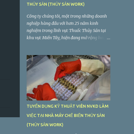
THỦY SẢN (THỦY SẢN WORK)
Công ty chúng tôi, một trong những doanh
nghiệp hàng đầu với hơn 25 năm kinh
nghiệm trong lĩnh vực Thuốc Thủy Sản tại
khu vực Miền Tây, hiện đang mở rộng hoạt
động sản xuất và kinh doanh. Chúng tôi
đang tìm kiếm vị trí Trưởng Phòng Quản Lý
Chất Lượng làm việc tại Long An. Tiệp Phát
tuyển dụng Trưởng Phòng Quản Lý Chất
Lượng Công ty TNHH Tiệp Phát . Nhà máy:
Lô C2-5, Đường VL3, Khu Công Nghiệp Vĩnh
Lộc 2, Ấp Voi Lá, Xã Long Hiệp, Huyện Bến
Lức, Tỉnh Long An
TUYỂN DỤNG KỸ THUẬT VIÊN NVKD LÀM
VIỆC TẠI NHÀ MÁY CHẾ BIẾN THỦY SẢN
(THỦY SẢN WORK)