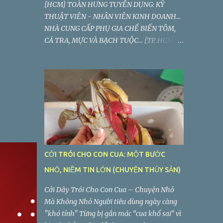
[HCM] TOÀN HƯNG TUYỂN DỤNG: KỸ
THUẬT VIÊN - NHÂN VIÊN KINH DOANH...
NHÀ CUNG CẤP PHỤ GIA CHẾ BIẾN TÔM,
CÁ TRA, MỰC VÀ BẠCH TUỘC... [TP. HCM]
CÔNG TY TNHH HÓA CHẤT TOÀN HƯNG
TUYỂN DỤNG: KỸ THUẬT VIÊN - NVKD
CỞI TRÓI CHO CON CUA: MỘT BƯỚC
NHỎ, NIỀM TIN LỚN (CHUYỆN THỦY SẢN)
Cởi Dây Trói Cho Con Cua – Chuyện Nhỏ
Mà Không Nhỏ Người tiêu dùng ngày càng
"khó tính" Từng bị gắn mác “cua khổ sai” vì