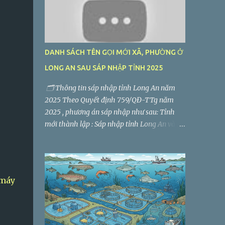
DANH SÁCH TÊN GỌI MỚI XÃ, PHƯỜNG Ở
LONG AN SAU SÁP NHẬP TỈNH 2025
🗂️ Thông tin sáp nhập tỉnh Long An năm
2025 Theo Quyết định 759/QĐ-TTg năm
2025 , phương án sáp nhập như sau: Tỉnh
mới thành lập : Sáp nhập tỉnh Long An và
tỉnh Tây Ninh thành tỉnh mới có tên là Tây
Ninh . Trung tâm hành chính - chính trị :
Đặt tại TP. Tân An (tỉnh Long An cũ). Diện
tích tự nhiên : 8.536,5 km² Quy mô dân số :
máy
2.959.000 người Số đơn vị hành chính cấp
xã, phường sau sáp nhập : 60 (gồm 56 xã, 4
phường) Giảm từ 186 đơn vị hành chính cấp
xã, phường, thị trấn.