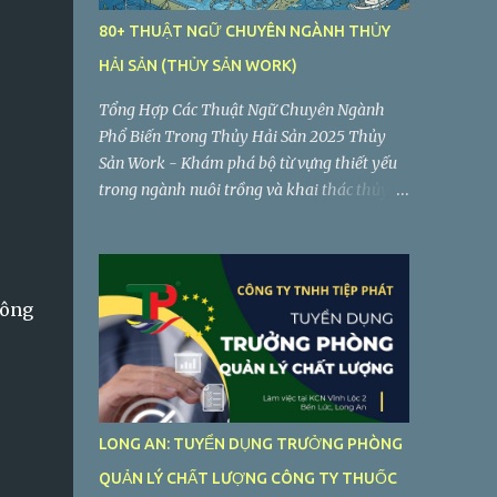
80+ THUẬT NGỮ CHUYÊN NGÀNH THỦY
HẢI SẢN (THỦY SẢN WORK)
Tổng Hợp Các Thuật Ngữ Chuyên Ngành
Phổ Biến Trong Thủy Hải Sản 2025 Thủy
Sản Work - Khám phá bộ từ vựng thiết yếu
trong ngành nuôi trồng và khai thác thủy
sản. Dưới đây là phân tích sâu hơn về một số
thuật ngữ quan trọng trong danh sách bạn
cung cấp, giúp bạn hiểu rõ hơn về ý nghĩa và
ngữ cảnh sử dụng của chúng...
công
LONG AN: TUYỂN DỤNG TRƯỞNG PHÒNG
QUẢN LÝ CHẤT LƯỢNG CÔNG TY THUỐC