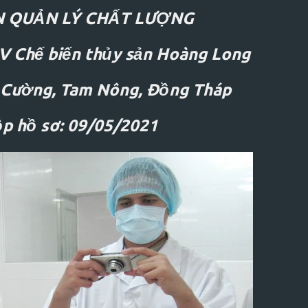
N QUẢN LÝ CHẤT LƯỢNG
 Chế biến thủy sản Hoàng Long
 NGAY!
⚡
QUẢN TRỊ NHÂN SỰ ĐỈNH CAO!
⚡
 Cường, Tam Nông, Đồng Tháp
p hồ sơ: 09/05/2021