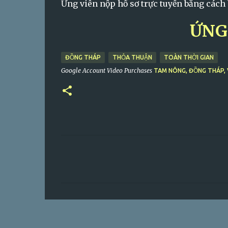
Ứng viên nộp hồ sơ trực tuyến bằng cách
ỨNG
ĐỒNG THÁP
THỎA THUẬN
TOÀN THỜI GIAN
Google Account Video Purchases
TAM NÔNG, ĐỒNG THÁP, 
C
o
m
m
e
n