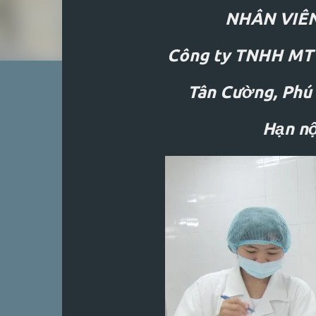
NHÂN VIÊ
Công ty TNHH MTV
⚡
KÍCH HOẠT KHÓA HỌC
Tân Cường, Phú
Hạn nộ