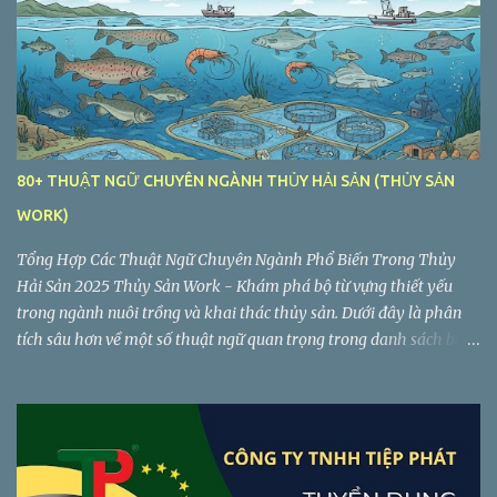
sau sáp nhập : 60 (gồm 56 xã, 4 phường) Giảm từ 186 đơn vị hành
chính cấp xã, phường, thị trấn.
80+ THUẬT NGỮ CHUYÊN NGÀNH THỦY HẢI SẢN (THỦY SẢN
WORK)
Tổng Hợp Các Thuật Ngữ Chuyên Ngành Phổ Biến Trong Thủy
Hải Sản 2025 Thủy Sản Work - Khám phá bộ từ vựng thiết yếu
trong ngành nuôi trồng và khai thác thủy sản. Dưới đây là phân
tích sâu hơn về một số thuật ngữ quan trọng trong danh sách bạn
cung cấp, giúp bạn hiểu rõ hơn về ý nghĩa và ngữ cảnh sử dụng của
chúng...