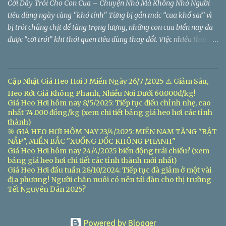
Cởi Dây Trói Cho Con Cua – Chuyện Nhỏ Mà Không Nhỏ Người
tiêu dùng ngày càng "khó tính" Từng bị gắn mác “cua khổ sai” vì
bị trói chằng chịt để tăng trọng lượng, những con cua biển nay đã
được “cởi trói” khi thói quen tiêu dùng thay đổi. Việc nhiều thương
lái chuyển sang bán cua không dây hoặc dùng dây nhẹ không
đáng kể đã nhận được sự đồng thuận lớn từ thị trường. Giá Cua
Biển Không Còn Gồm Cả Dây – Người Bán Đổi Cách, Khách Đổi
Cập Nhật Giá Heo Hơi 3 Miền Ngày 26/7 /2025 ⚠️ Giảm Sâu,
Niềm Tin
Heo Rớt Giá Không Phanh, Nhiều Nơi Dưới 60.000đ/kg!
Giá Heo Hơi hôm nay 8/5/2025: Tiếp tục điều chỉnh nhẹ, cao
nhất 74.000 đồng/kg (xem chi tiết bảng giá heo hơi các tỉnh
thành)
🎯 GIÁ HEO HƠI HÔM NAY 23/4/2025: MIỀN NAM TĂNG "BẬT
NẮP", MIỀN BẮC "XUỐNG DỐC KHÔNG PHANH"
Giá Heo Hơi hôm nay 24/4/2025 biến động trái chiều? (xem
bảng giá heo hơi chi tiết các tỉnh thành mới nhất)
Giá Heo Hơi đầu tuần 28/10/2024: Tiếp tục đà giảm ở một vài
địa phương! Người chăn nuôi có nên tái đàn cho thị trường
Tết Nguyên Đán 2025?
Powered by Blogger