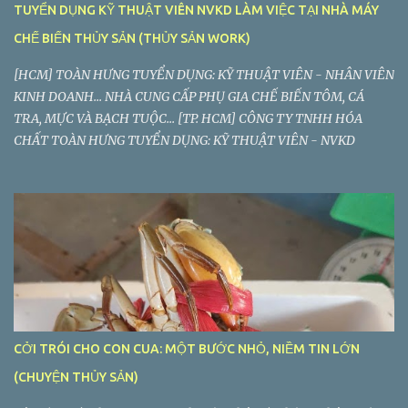
TUYỂN DỤNG KỸ THUẬT VIÊN NVKD LÀM VIỆC TẠI NHÀ MÁY
CHẾ BIẾN THỦY SẢN (THỦY SẢN WORK)
[HCM] TOÀN HƯNG TUYỂN DỤNG: KỸ THUẬT VIÊN - NHÂN VIÊN
KINH DOANH... NHÀ CUNG CẤP PHỤ GIA CHẾ BIẾN TÔM, CÁ
TRA, MỰC VÀ BẠCH TUỘC... [TP. HCM] CÔNG TY TNHH HÓA
CHẤT TOÀN HƯNG TUYỂN DỤNG: KỸ THUẬT VIÊN - NVKD
CỞI TRÓI CHO CON CUA: MỘT BƯỚC NHỎ, NIỀM TIN LỚN
(CHUYỆN THỦY SẢN)