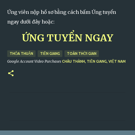
Ứng viên nộp hồ sơ bằng cách bấm Ứng tuyển
ngay dưới đây hoặc:
ỨNG TUYỂN NGAY
THỎA THUẬN
TIỀN GIANG
TOÀN THỜI GIAN
Google Account Video Purchases
CHÂU THÀNH, TIỀN GIANG, VIỆT NAM
C
o
m
m