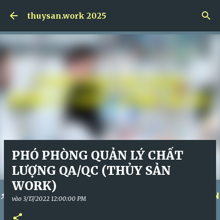
Skip to main content
thuysan.work 2025
PHÓ PHÒNG QUẢN LÝ CHẤT
LƯỢNG QA/QC (THỦY SẢN
WORK)
⚡
KÍCH HOẠT KHÓA HỌC NGAY!
⚡
QUẢN TRỊ NHÂN
vào
3/17/2022 12:00:00 PM
SỰ ĐỈNH CAO!
⚡