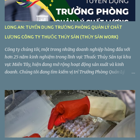
LONG AN: TUYỂN DỤNG TRƯỞNG PHÒNG QUẢN LÝ CHẤT
LƯỢNG CÔNG TY THUỐC THỦY SẢN (THỦY SẢN WORK)
Công ty chúng tôi, một trong những doanh nghiệp hàng đầu với
hơn 25 năm kinh nghiệm trong lĩnh vực Thuốc Thủy Sản tại khu
vực Miền Tây, hiện đang mở rộng hoạt động sản xuất và kinh
doanh. Chúng tôi đang tìm kiếm vị trí Trưởng Phòng Quản Lý
Chất Lượng làm việc tại Long An. Tiệp Phát tuyển dụng Trưởng
Phòng Quản Lý Chất Lượng Công ty TNHH Tiệp Phát . Nhà máy:
Lô C2-5, Đường VL3, Khu Công Nghiệp Vĩnh Lộc 2, Ấp Voi Lá, Xã
Long Hiệp, Huyện Bến Lức, Tỉnh Long An