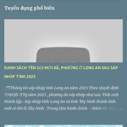
Tuyển dụng phổ biến
DANH SÁCH TÊN GỌI MỚI XÃ, PHƯỜNG Ở LONG AN SAU SÁP
NHẬP TỈNH 2025
🗂️ Thông tin sáp nhập tỉnh Long An năm 2025 Theo Quyết định
759/QĐ-TTg năm 2025 , phương án sáp nhập như sau: Tỉnh mới
thành lập : Sáp nhập tỉnh Long An và tỉnh Tây Ninh thành tỉnh
mới có tên là Tây Ninh . Trung tâm hành chính - chính trị : Đặt tại
TP. Tân An (tỉnh Long An cũ). Diện tích tự nhiên : 8.536,5 km² Quy
mô dân số : 2.959.000 người Số đơn vị hành chính cấp xã, phường