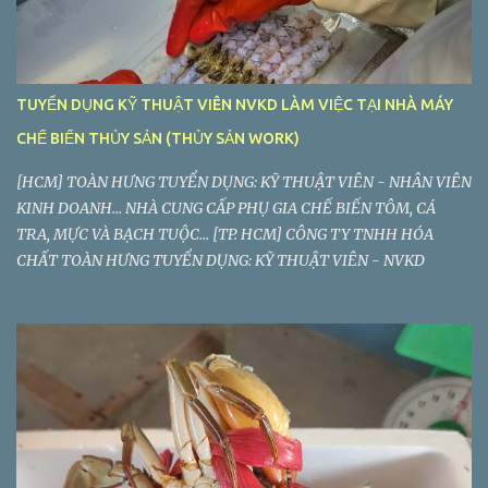
TUYỂN DỤNG KỸ THUẬT VIÊN NVKD LÀM VIỆC TẠI NHÀ MÁY
CHẾ BIẾN THỦY SẢN (THỦY SẢN WORK)
[HCM] TOÀN HƯNG TUYỂN DỤNG: KỸ THUẬT VIÊN - NHÂN VIÊN
KINH DOANH... NHÀ CUNG CẤP PHỤ GIA CHẾ BIẾN TÔM, CÁ
TRA, MỰC VÀ BẠCH TUỘC... [TP. HCM] CÔNG TY TNHH HÓA
CHẤT TOÀN HƯNG TUYỂN DỤNG: KỸ THUẬT VIÊN - NVKD