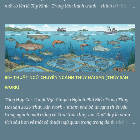
mới có tên là Tây Ninh . Trung tâm hành chính - chính trị : Đặt tại
TP. Tân An (tỉnh Long An cũ). Diện tích tự nhiên : 8.536,5 km² Quy
mô dân số : 2.959.000 người Số đơn vị hành chính cấp xã, phường
sau sáp nhập : 60 (gồm 56 xã, 4 phường) Giảm từ 186 đơn vị hành
chính cấp xã, phường, thị trấn.
80+ THUẬT NGỮ CHUYÊN NGÀNH THỦY HẢI SẢN (THỦY SẢN
WORK)
Tổng Hợp Các Thuật Ngữ Chuyên Ngành Phổ Biến Trong Thủy
Hải Sản 2025 Thủy Sản Work - Khám phá bộ từ vựng thiết yếu
trong ngành nuôi trồng và khai thác thủy sản. Dưới đây là phân
tích sâu hơn về một số thuật ngữ quan trọng trong danh sách bạn
cung cấp, giúp bạn hiểu rõ hơn về ý nghĩa và ngữ cảnh sử dụng của
chúng...