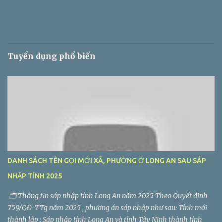
Tuyển dụng phổ biến
DANH SÁCH TÊN GỌI MỚI XÃ, PHƯỜNG Ở LONG AN SAU SÁP
NHẬP TỈNH 2025
🗂️ Thông tin sáp nhập tỉnh Long An năm 2025 Theo Quyết định
759/QĐ-TTg năm 2025 , phương án sáp nhập như sau: Tỉnh mới
thành lập : Sáp nhập tỉnh Long An và tỉnh Tây Ninh thành tỉnh