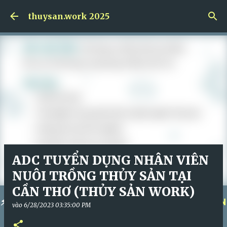
Skip to main content
thuysan.work 2025
ADC TUYỂN DỤNG NHÂN VIÊN
NUÔI TRỒNG THỦY SẢN TẠI
CẦN THƠ (THỦY SẢN WORK)
⚡
KÍCH HOẠT KHÓA HỌC NGAY!
⚡
QUẢN TRỊ NHÂN
vào
6/28/2023 03:35:00 PM
SỰ ĐỈNH CAO!
⚡