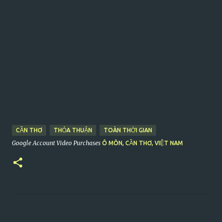
CẦN THƠ
THỎA THUẬN
TOÀN THỜI GIAN
Google Account Video Purchases
Ô MÔN, CẦN THƠ, VIỆT NAM
C