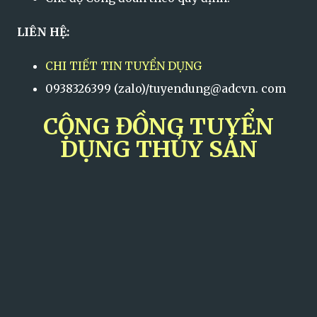
LIÊN HỆ:
CHI TIẾT TIN TUYỂN DỤNG
0938326399 (zalo)/tuyendung@adcvn. com
CỘNG ĐỒNG TUYỂN
DỤNG THỦY SẢN