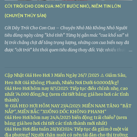
CỞI TRÓI CHO CON CUA: MỘT BƯỚC NHỎ, NIỀM TIN LỚN
(CHUYỆN THỦY SẢN)
Cởi Dây Trói Cho Con Cua – Chuyện Nhỏ Mà Không Nhỏ Người
tiêu dùng ngày càng "khó tính" Từng bị gắn mác “cua khổ sai” vì
bị trói chằng chịt để tăng trọng lượng, những con cua biển nay đã
được “cởi trói” khi thói quen tiêu dùng thay đổi. Việc nhiều thương
lái chuyển sang bán cua không dây hoặc dùng dây nhẹ không
đáng kể đã nhận được sự đồng thuận lớn từ thị trường. Giá Cua
Biển Không Còn Gồm Cả Dây – Người Bán Đổi Cách, Khách Đổi
Cập Nhật Giá Heo Hơi 3 Miền Ngày 26/7 /2025 ⚠️ Giảm Sâu,
Niềm Tin
Heo Rớt Giá Không Phanh, Nhiều Nơi Dưới 60.000đ/kg!
Giá Heo Hơi hôm nay 8/5/2025: Tiếp tục điều chỉnh nhẹ, cao
nhất 74.000 đồng/kg (xem chi tiết bảng giá heo hơi các tỉnh
thành)
🎯 GIÁ HEO HƠI HÔM NAY 23/4/2025: MIỀN NAM TĂNG "BẬT
NẮP", MIỀN BẮC "XUỐNG DỐC KHÔNG PHANH"
Giá Heo Hơi hôm nay 24/4/2025 biến động trái chiều? (xem
bảng giá heo hơi chi tiết các tỉnh thành mới nhất)
Giá Heo Hơi đầu tuần 28/10/2024: Tiếp tục đà giảm ở một vài
địa phương! Người chăn nuôi có nên tái đàn cho thị trường