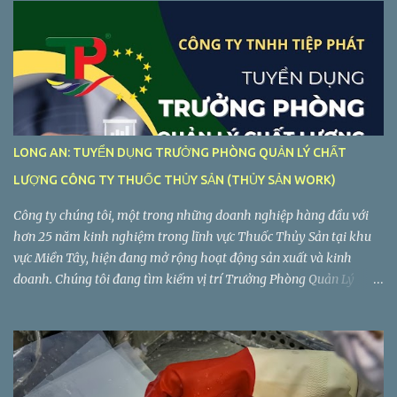
LONG AN: TUYỂN DỤNG TRƯỞNG PHÒNG QUẢN LÝ CHẤT
LƯỢNG CÔNG TY THUỐC THỦY SẢN (THỦY SẢN WORK)
Công ty chúng tôi, một trong những doanh nghiệp hàng đầu với
hơn 25 năm kinh nghiệm trong lĩnh vực Thuốc Thủy Sản tại khu
vực Miền Tây, hiện đang mở rộng hoạt động sản xuất và kinh
doanh. Chúng tôi đang tìm kiếm vị trí Trưởng Phòng Quản Lý
Chất Lượng làm việc tại Long An. Tiệp Phát tuyển dụng Trưởng
Phòng Quản Lý Chất Lượng Công ty TNHH Tiệp Phát . Nhà máy:
Lô C2-5, Đường VL3, Khu Công Nghiệp Vĩnh Lộc 2, Ấp Voi Lá, Xã
Long Hiệp, Huyện Bến Lức, Tỉnh Long An