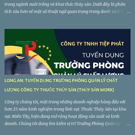
trong ngành nuôi trồng và khai thác thủy sản. Dưới đây là phân
tích sâu hơn về một số thuật ngữ quan trọng trong danh sách bạn
cung cấp, giúp bạn hiểu rõ hơn về ý nghĩa và ngữ cảnh sử dụng của
chúng...
LONG AN: TUYỂN DỤNG TRƯỞNG PHÒNG QUẢN LÝ CHẤT
LƯỢNG CÔNG TY THUỐC THỦY SẢN (THỦY SẢN WORK)
Công ty chúng tôi, một trong những doanh nghiệp hàng đầu với
hơn 25 năm kinh nghiệm trong lĩnh vực Thuốc Thủy Sản tại khu
vực Miền Tây, hiện đang mở rộng hoạt động sản xuất và kinh
doanh. Chúng tôi đang tìm kiếm vị trí Trưởng Phòng Quản Lý
Chất Lượng làm việc tại Long An. Tiệp Phát tuyển dụng Trưởng