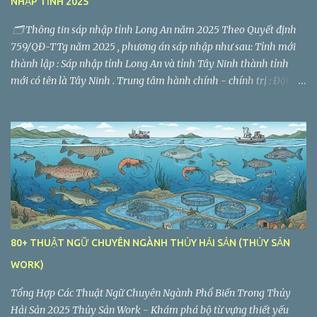
NHẬP TỈNH 2025
🗂️ Thông tin sáp nhập tỉnh Long An năm 2025 Theo Quyết định
759/QĐ-TTg năm 2025 , phương án sáp nhập như sau: Tỉnh mới
thành lập : Sáp nhập tỉnh Long An và tỉnh Tây Ninh thành tỉnh
mới có tên là Tây Ninh . Trung tâm hành chính - chính trị : Đặt tại
TP. Tân An (tỉnh Long An cũ). Diện tích tự nhiên : 8.536,5 km² Quy
mô dân số : 2.959.000 người Số đơn vị hành chính cấp xã, phường
sau sáp nhập : 60 (gồm 56 xã, 4 phường) Giảm từ 186 đơn vị hành
chính cấp xã, phường, thị trấn.
80+ THUẬT NGỮ CHUYÊN NGÀNH THỦY HẢI SẢN (THỦY SẢN
WORK)
Tổng Hợp Các Thuật Ngữ Chuyên Ngành Phổ Biến Trong Thủy
Hải Sản 2025 Thủy Sản Work - Khám phá bộ từ vựng thiết yếu