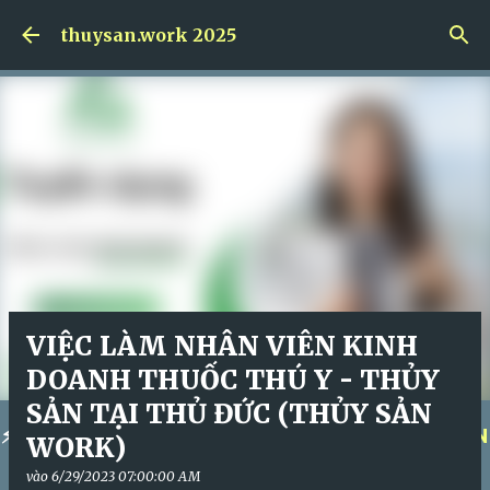
Skip to main content
thuysan.work 2025
VIỆC LÀM NHÂN VIÊN KINH
DOANH THUỐC THÚ Y - THỦY
SẢN TẠI THỦ ĐỨC (THỦY SẢN
⚡
KÍCH HOẠT KHÓA HỌC NGAY!
⚡
QUẢN TRỊ NHÂN
WORK)
SỰ ĐỈNH CAO!
⚡
vào
6/29/2023 07:00:00 AM