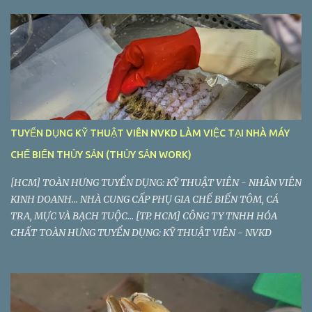
Phòng Quản Lý Chất Lượng Công ty TNHH Tiệp Phát . Nhà máy:
Lô C2-5, Đường VL3, Khu Công Nghiệp Vĩnh Lộc 2, Ấp Voi Lá, Xã
Long Hiệp, Huyện Bến Lức, Tỉnh Long An
TUYỂN DỤNG KỸ THUẬT VIÊN NVKD LÀM VIỆC TẠI NHÀ MÁY
CHẾ BIẾN THỦY SẢN (THỦY SẢN WORK)
[HCM] TOÀN HƯNG TUYỂN DỤNG: KỸ THUẬT VIÊN - NHÂN VIÊN
KINH DOANH... NHÀ CUNG CẤP PHỤ GIA CHẾ BIẾN TÔM, CÁ
TRA, MỰC VÀ BẠCH TUỘC... [TP. HCM] CÔNG TY TNHH HÓA
CHẤT TOÀN HƯNG TUYỂN DỤNG: KỸ THUẬT VIÊN - NVKD