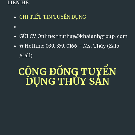
LIÊN HỆ:
CHI TIẾT TIN TUYỂN DỤNG
GỬI CV Online: thuthuy@khaianhgroup. com
☎️ Hotline: 039. 359. 0166 – Ms. Thùy (Zalo
/Call)
CỘNG ĐỒNG TUYỂN
DỤNG THỦY SẢN