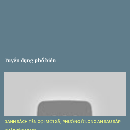
Tuyển dụng phổ biến
DANH SÁCH TÊN GỌI MỚI XÃ, PHƯỜNG Ở LONG AN SAU SÁP