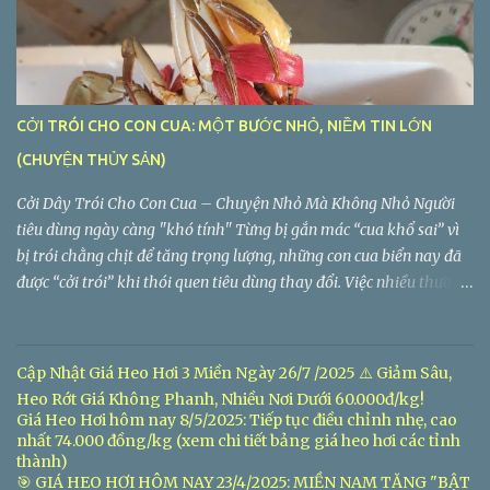
CỞI TRÓI CHO CON CUA: MỘT BƯỚC NHỎ, NIỀM TIN LỚN
(CHUYỆN THỦY SẢN)
Cởi Dây Trói Cho Con Cua – Chuyện Nhỏ Mà Không Nhỏ Người
tiêu dùng ngày càng "khó tính" Từng bị gắn mác “cua khổ sai” vì
bị trói chằng chịt để tăng trọng lượng, những con cua biển nay đã
được “cởi trói” khi thói quen tiêu dùng thay đổi. Việc nhiều thương
lái chuyển sang bán cua không dây hoặc dùng dây nhẹ không
đáng kể đã nhận được sự đồng thuận lớn từ thị trường. Giá Cua
Biển Không Còn Gồm Cả Dây – Người Bán Đổi Cách, Khách Đổi
Cập Nhật Giá Heo Hơi 3 Miền Ngày 26/7 /2025 ⚠️ Giảm Sâu,
Niềm Tin
Heo Rớt Giá Không Phanh, Nhiều Nơi Dưới 60.000đ/kg!
Giá Heo Hơi hôm nay 8/5/2025: Tiếp tục điều chỉnh nhẹ, cao
nhất 74.000 đồng/kg (xem chi tiết bảng giá heo hơi các tỉnh
thành)
🎯 GIÁ HEO HƠI HÔM NAY 23/4/2025: MIỀN NAM TĂNG "BẬT