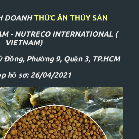
NH DOANH
THỨC ĂN THỦY SẢN
M - NUTRECO INTERNATIONAL (
 NGAY!
⚡
QUẢN TRỊ NHÂN SỰ ĐỈNH CAO!
⚡
VIETNAM)
ỳ Đồng, Phường 9, Quận 3, TP.HCM
p hồ sơ: 26/04/2021