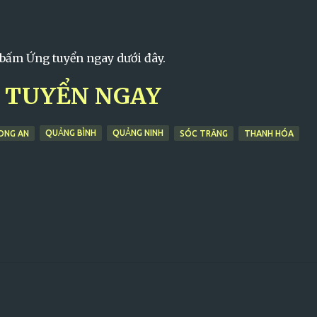
 bấm Ứng tuyển ngay dưới đây.
 TUYỂN NGAY
QUẢNG BÌNH
QUẢNG NINH
ONG AN
SÓC TRĂNG
THANH HÓA