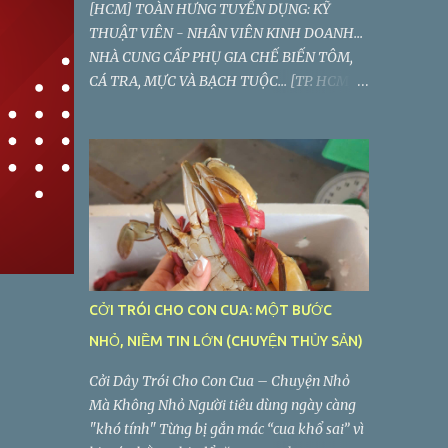
[HCM] TOÀN HƯNG TUYỂN DỤNG: KỸ
THUẬT VIÊN - NHÂN VIÊN KINH DOANH...
NHÀ CUNG CẤP PHỤ GIA CHẾ BIẾN TÔM,
CÁ TRA, MỰC VÀ BẠCH TUỘC... [TP. HCM]
CÔNG TY TNHH HÓA CHẤT TOÀN HƯNG
TUYỂN DỤNG: KỸ THUẬT VIÊN - NVKD
CỞI TRÓI CHO CON CUA: MỘT BƯỚC
NHỎ, NIỀM TIN LỚN (CHUYỆN THỦY SẢN)
Cởi Dây Trói Cho Con Cua – Chuyện Nhỏ
Mà Không Nhỏ Người tiêu dùng ngày càng
"khó tính" Từng bị gắn mác “cua khổ sai” vì