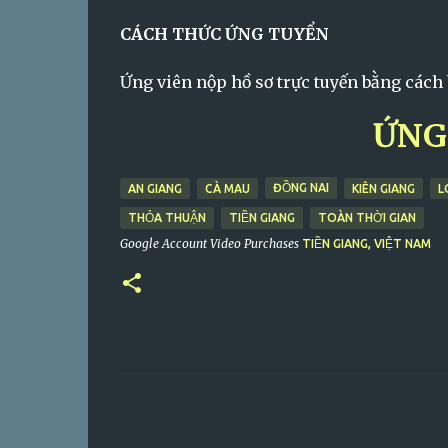
CÁCH THỨC ỨNG TUYỂN
Ứng viên nộp hồ sơ trực tuyến bằng cách
ỨNG
ĐỒNG NAI
AN GIANG
CÀ MAU
KIÊN GIANG
L
THỎA THUẬN
TIỀN GIANG
TOÀN THỜI GIAN
Google Account Video Purchases
TIỀN GIANG, VIỆT NAM
C
o