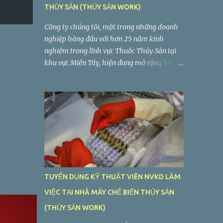
THỦY SẢN (THỦY SẢN WORK)
Công ty chúng tôi, một trong những doanh
nghiệp hàng đầu với hơn 25 năm kinh
nghiệm trong lĩnh vực Thuốc Thủy Sản tại
khu vực Miền Tây, hiện đang mở rộng hoạt
động sản xuất và kinh doanh. Chúng tôi
đang tìm kiếm vị trí Trưởng Phòng Quản Lý
Chất Lượng làm việc tại Long An. Tiệp Phát
tuyển dụng Trưởng Phòng Quản Lý Chất
Lượng Công ty TNHH Tiệp Phát . Nhà máy:
Lô C2-5, Đường VL3, Khu Công Nghiệp Vĩnh
Lộc 2, Ấp Voi Lá, Xã Long Hiệp, Huyện Bến
Lức, Tỉnh Long An
TUYỂN DỤNG KỸ THUẬT VIÊN NVKD LÀM
VIỆC TẠI NHÀ MÁY CHẾ BIẾN THỦY SẢN
(THỦY SẢN WORK)