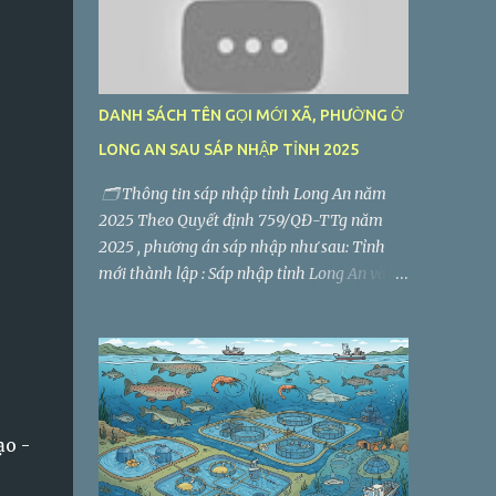
DANH SÁCH TÊN GỌI MỚI XÃ, PHƯỜNG Ở
LONG AN SAU SÁP NHẬP TỈNH 2025
🗂️ Thông tin sáp nhập tỉnh Long An năm
2025 Theo Quyết định 759/QĐ-TTg năm
2025 , phương án sáp nhập như sau: Tỉnh
mới thành lập : Sáp nhập tỉnh Long An và
tỉnh Tây Ninh thành tỉnh mới có tên là Tây
Ninh . Trung tâm hành chính - chính trị :
Đặt tại TP. Tân An (tỉnh Long An cũ). Diện
tích tự nhiên : 8.536,5 km² Quy mô dân số :
2.959.000 người Số đơn vị hành chính cấp
xã, phường sau sáp nhập : 60 (gồm 56 xã, 4
ạo -
phường) Giảm từ 186 đơn vị hành chính cấp
xã, phường, thị trấn.