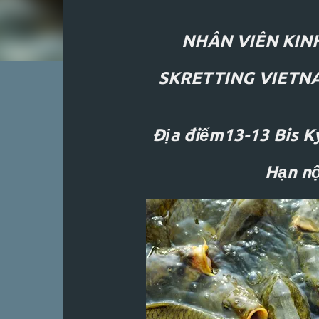
NHÂN VIÊN KI
SKRETTING VIETNA
⚡
KÍCH HOẠT KHÓA HỌC
Địa điểm13-13 Bis K
Hạn nộ