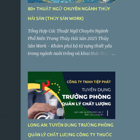
80+ THUẬT NGỮ CHUYÊN NGÀNH THỦY
HẢI SẢN (THỦY SẢN WORK)
Tổng Hợp Các Thuật Ngữ Chuyên Ngành
Phổ Biến Trong Thủy Hải Sản 2025 Thủy
Sản Work - Khám phá bộ từ vựng thiết yếu
trong ngành nuôi trồng và khai thác thủy
sản. Dưới đây là phân tích sâu hơn về một số
thuật ngữ quan trọng trong danh sách bạn
cung cấp, giúp bạn hiểu rõ hơn về ý nghĩa và
ngữ cảnh sử dụng của chúng...
LONG AN: TUYỂN DỤNG TRƯỞNG PHÒNG
QUẢN LÝ CHẤT LƯỢNG CÔNG TY THUỐC