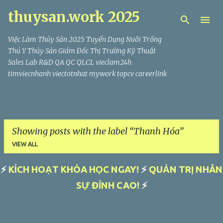
thuysan.work 2025
Skip to main content
Việc Làm Thủy Sản 2025 Tuyển Dụng Nuôi Trồng
Thú Y Thủy Sản Giám Đốc Thị Trường Kỹ Thuật
Sales Lab R&D QA QC QLCL vieclam24h
timviecnhanh viectotnhat mywork topcv careerlink
Showing posts with the label
Thanh Hóa
VIEW ALL
⚡
KÍCH HOẠT KHÓA HỌC NGAY!
⚡
QUẢN TRỊ NHÂN
P
SỰ ĐỈNH CAO!
⚡
o
s
t