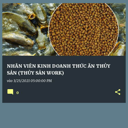
s
NHÂN VIÊN KINH DOANH THỨC ĂN THỦY
SẢN (THỦY SẢN WORK)
vào
3/25/2021 05:00:00 PM
0