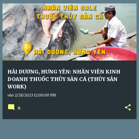
s
HẢI DƯƠNG, HƯNG YÊN: NHÂN VIÊN KINH
DOANH THUỐC THỦY SẢN CÁ (THỦY SẢN
WORK)
vào
2/28/2023 12:00:00 PM
0