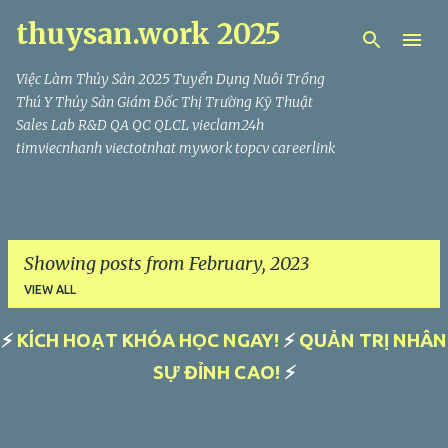
thuysan.work 2025
Skip to main content
Việc Làm Thủy Sản 2025 Tuyển Dụng Nuôi Trồng
Thú Y Thủy Sản Giám Đốc Thị Trường Kỹ Thuật
Sales Lab R&D QA QC QLCL vieclam24h
timviecnhanh viectotnhat mywork topcv careerlink
Showing posts from February, 2023
VIEW ALL
⚡
KÍCH HOẠT KHÓA HỌC NGAY!
⚡
QUẢN TRỊ NHÂN
P
SỰ ĐỈNH CAO!
⚡
o
s
t