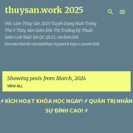
thuysan.work 2025
Skip to main content
Việc Làm Thủy Sản 2025 Tuyển Dụng Nuôi Trồng
Thú Y Thủy Sản Giám Đốc Thị Trường Kỹ Thuật
Sales Lab R&D QA QC QLCL vieclam24h
timviecnhanh viectotnhat mywork topcv careerlink
Showing posts from March, 2024
VIEW ALL
⚡
KÍCH HOẠT KHÓA HỌC NGAY!
⚡
QUẢN TRỊ NHÂN
P
SỰ ĐỈNH CAO!
⚡
o
s
t