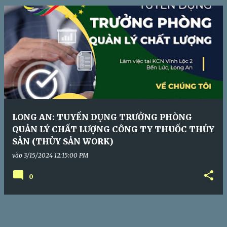
s
LONG AN: TUYỂN DỤNG TRƯỞNG PHÒNG
QUẢN LÝ CHẤT LƯỢNG CÔNG TY THUỐC THỦY
SẢN (THỦY SẢN WORK)
vào
3/15/2024 12:15:00 PM
0