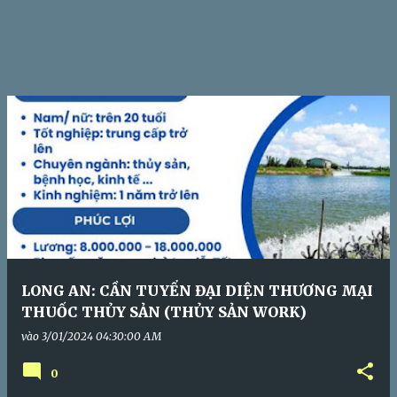
LONG AN: CẦN TUYỂN ĐẠI DIỆN THƯƠNG MẠI
THUỐC THỦY SẢN (THỦY SẢN WORK)
vào
3/01/2024 04:30:00 AM
0