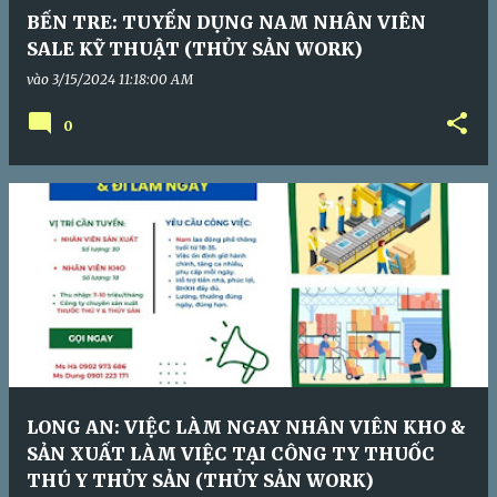
BẾN TRE: TUYỂN DỤNG NAM NHÂN VIÊN
SALE KỸ THUẬT (THỦY SẢN WORK)
vào
3/15/2024 11:18:00 AM
0
LONG AN: VIỆC LÀM NGAY NHÂN VIÊN KHO &
SẢN XUẤT LÀM VIỆC TẠI CÔNG TY THUỐC
THÚ Y THỦY SẢN (THỦY SẢN WORK)