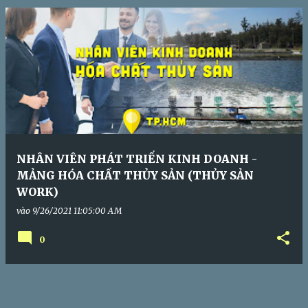
s
NHÂN VIÊN PHÁT TRIỂN KINH DOANH -
MẢNG HÓA CHẤT THỦY SẢN (THỦY SẢN
WORK)
vào
9/26/2021 11:05:00 AM
0