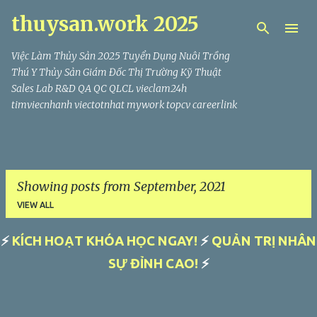
thuysan.work 2025
Skip to main content
Việc Làm Thủy Sản 2025 Tuyển Dụng Nuôi Trồng
Thú Y Thủy Sản Giám Đốc Thị Trường Kỹ Thuật
Sales Lab R&D QA QC QLCL vieclam24h
timviecnhanh viectotnhat mywork topcv careerlink
Showing posts from September, 2021
VIEW ALL
⚡
KÍCH HOẠT KHÓA HỌC NGAY!
⚡
QUẢN TRỊ NHÂN
P
SỰ ĐỈNH CAO!
⚡
o
s
t