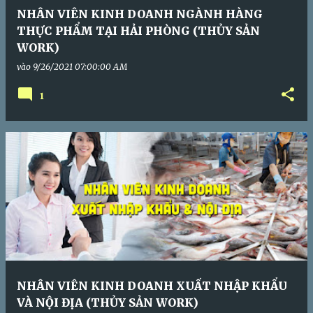
NHÂN VIÊN KINH DOANH NGÀNH HÀNG
THỰC PHẨM TẠI HẢI PHÒNG (THỦY SẢN
WORK)
vào
9/26/2021 07:00:00 AM
1
NHÂN VIÊN KINH DOANH XUẤT NHẬP KHẨU
VÀ NỘI ĐỊA (THỦY SẢN WORK)