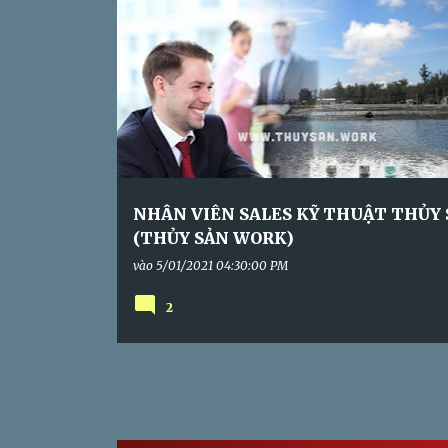
s
6-8 TRIỆU
BẾN TRE
SÓC TRĂNG
TOÀN THỜI GI
NHÂN VIÊN SALES KỸ THUẬT THỦY 
(THỦY SẢN WORK)
vào
5/01/2021 04:30:00 PM
2