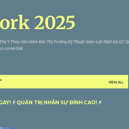
Skip to main content
ork 2025
Thú Y Thủy Sản Giám Đốc Thị Trường Kỹ Thuật Sales Lab R&D QA QC 
v careerlink
VIEW ALL
GAY!
⚡
QUẢN TRỊ NHÂN SỰ ĐỈNH CAO!
⚡