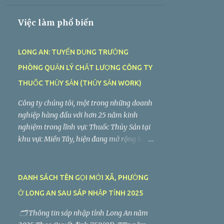
THỎA THUẬN
Việc làm phổ biến
LONG AN: TUYỂN DỤNG TRƯỞNG
PHÒNG QUẢN LÝ CHẤT LƯỢNG CÔNG TY
THUỐC THỦY SẢN (THỦY SẢN WORK)
Công ty chúng tôi, một trong những doanh
nghiệp hàng đầu với hơn 25 năm kinh
nghiệm trong lĩnh vực Thuốc Thủy Sản tại
khu vực Miền Tây, hiện đang mở rộng hoạt
động sản xuất và kinh doanh. Chúng tôi
đang tìm kiếm vị trí Trưởng Phòng Quản
Lý Chất Lượng làm việc tại Long An. Tiệp
DANH SÁCH TÊN GỌI MỚI XÃ, PHƯỜNG
Phát tuyển dụng Trưởng Phòng Quản Lý
Ở LONG AN SAU SÁP NHẬP TỈNH 2025
Chất Lượng Công ty TNHH Tiệp Phát . Nhà
máy: Lô C2-5, Đường VL3, Khu Công
🗂️ Thông tin sáp nhập tỉnh Long An năm
Nghiệp Vĩnh Lộc 2, Ấp Voi Lá, Xã Long