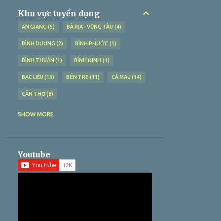
Khu vực tuyển dụng
AN GIANG
5
BÀ RỊA - VŨNG TÀU
4
BÌNH DƯƠNG
2
BÌNH PHƯỚC
1
BÌNH THUẬN
1
BÌNH ĐỊNH
1
BẠC LIÊU
13
BẾN TRE
11
CÀ MAU
14
CẦN THƠ
8
GIA LAI
1
HUẾ
1
HÀ NAM
1
SHOW MORE
HÀ NỘI
3
HƯNG YÊN
1
HẢI DƯƠNG
1
HẢI PHÒNG
1
HẬU GIANG
4
Youtube
HỒ CHÍ MINH
17
KHÁNH HÒA
3
KIÊN GIANG
9
LONG AN
10
MIỀN BẮC
1
MIỀN TRUNG
1
NINH THUẬN
1
PHÚ YÊN
2