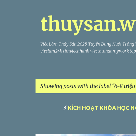
thuysan.w
Việc Làm Thủy Sản 2025 Tuyển Dụng Nuôi Trồng 
vieclam24h timviecnhanh viectotnhat mywork topc
Showing posts with the label
6-8 triệu
P
⚡
KÍCH HOẠT KHÓA HỌC N
o
s
t