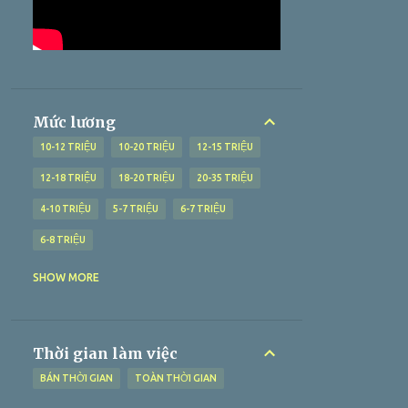
QUẢNG BÌNH
1
QUẢNG NAM
2
QUẢNG NGÃI
1
QUẢNG NINH
1
QUẢNG TRỊ
1
SÓC TRĂNG
19
THANH HÓA
1
TIỀN GIANG
13
Mức lương
TOÀN QUỐC
3
TRÀ VINH
11
10-12 TRIỆU
10-20 TRIỆU
12-15 TRIỆU
VĨNH LONG
4
ĐÀ NẴNG
4
ĐẮK LẮK
1
12-18 TRIỆU
18-20 TRIỆU
20-35 TRIỆU
ĐỒNG NAI
5
ĐỒNG THÁP
6
4-10 TRIỆU
5-7 TRIỆU
6-7 TRIỆU
6-8 TRIỆU
7-10 TRIỆU
7-9 TRIỆU
8-10 TRIỆU
SHOW MORE
8-15 TRIỆU
> 10 TRIỆU
> 12 TRIỆU
> 15 TRIỆU
> 18 TRIỆU
> 20 TRIỆU
Thời gian làm việc
> 25 TRIỆU
> 5 TRIỆU
> 6 TRIỆU
BÁN THỜI GIAN
TOÀN THỜI GIAN
> 70 TRIỆU
> 8 TRIỆU
> 9 TRIỆU