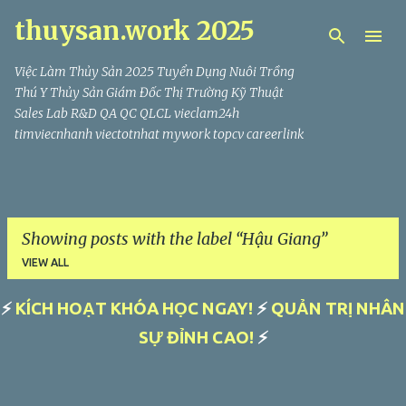
thuysan.work 2025
Skip to main content
Việc Làm Thủy Sản 2025 Tuyển Dụng Nuôi Trồng
Thú Y Thủy Sản Giám Đốc Thị Trường Kỹ Thuật
Sales Lab R&D QA QC QLCL vieclam24h
timviecnhanh viectotnhat mywork topcv careerlink
Showing posts with the label
Hậu Giang
VIEW ALL
⚡
KÍCH HOẠT KHÓA HỌC NGAY!
⚡
QUẢN TRỊ NHÂN
P
SỰ ĐỈNH CAO!
⚡
o
s
t