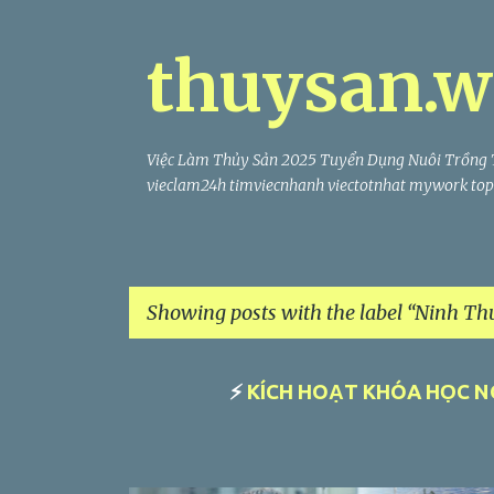
thuysan.w
Việc Làm Thủy Sản 2025 Tuyển Dụng Nuôi Trồng 
vieclam24h timviecnhanh viectotnhat mywork topc
Showing posts with the label
Ninh Th
P
⚡
KÍCH HOẠT KHÓA HỌC N
o
s
t