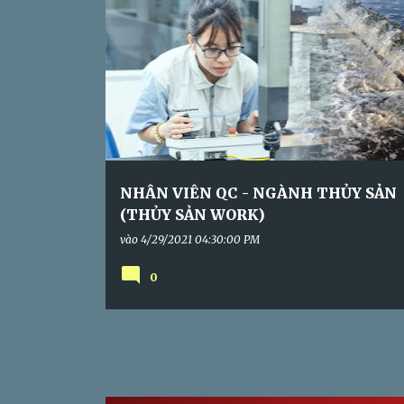
s
5-7 TRIỆU
NINH THUẬN
TOÀN THỜI GIAN
NHÂN VIÊN QC - NGÀNH THỦY SẢN
(THỦY SẢN WORK)
vào
4/29/2021 04:30:00 PM
0