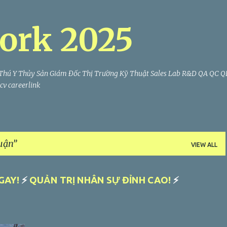
Skip to main content
ork 2025
Thú Y Thủy Sản Giám Đốc Thị Trường Kỹ Thuật Sales Lab R&D QA QC 
v careerlink
uận
VIEW ALL
GAY!
⚡
QUẢN TRỊ NHÂN SỰ ĐỈNH CAO!
⚡