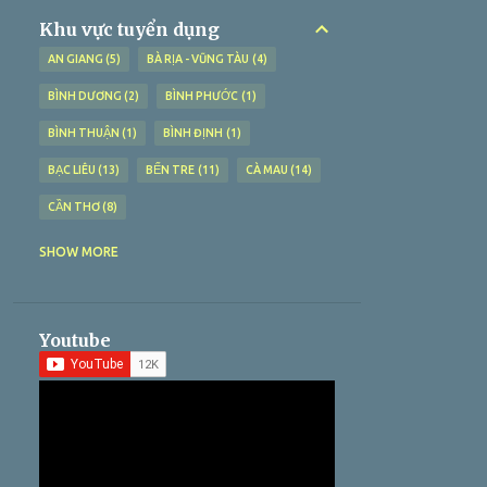
Khu vực tuyển dụng
AN GIANG
5
BÀ RỊA - VŨNG TÀU
4
BÌNH DƯƠNG
2
BÌNH PHƯỚC
1
BÌNH THUẬN
1
BÌNH ĐỊNH
1
BẠC LIÊU
13
BẾN TRE
11
CÀ MAU
14
CẦN THƠ
8
GIA LAI
1
HUẾ
1
HÀ NAM
1
SHOW MORE
HÀ NỘI
3
HƯNG YÊN
1
HẢI DƯƠNG
1
HẢI PHÒNG
1
HẬU GIANG
4
Youtube
HỒ CHÍ MINH
17
KHÁNH HÒA
3
KIÊN GIANG
9
LONG AN
10
MIỀN BẮC
1
MIỀN TRUNG
1
NINH THUẬN
1
PHÚ YÊN
2