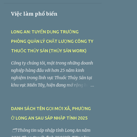
THỎA THUẬN
Việc làm phổ biến
LONG AN: TUYỂN DỤNG TRƯỞNG
PHÒNG QUẢN LÝ CHẤT LƯỢNG CÔNG TY
THUỐC THỦY SẢN (THỦY SẢN WORK)
Công ty chúng tôi, một trong những doanh
nghiệp hàng đầu với hơn 25 năm kinh
nghiệm trong lĩnh vực Thuốc Thủy Sản tại
khu vực Miền Tây, hiện đang mở rộng hoạt
động sản xuất và kinh doanh. Chúng tôi
đang tìm kiếm vị trí Trưởng Phòng Quản
Lý Chất Lượng làm việc tại Long An. Tiệp
DANH SÁCH TÊN GỌI MỚI XÃ, PHƯỜNG
Phát tuyển dụng Trưởng Phòng Quản Lý
Ở LONG AN SAU SÁP NHẬP TỈNH 2025
Chất Lượng Công ty TNHH Tiệp Phát . Nhà
máy: Lô C2-5, Đường VL3, Khu Công
🗂️ Thông tin sáp nhập tỉnh Long An năm
Nghiệp Vĩnh Lộc 2, Ấp Voi Lá, Xã Long