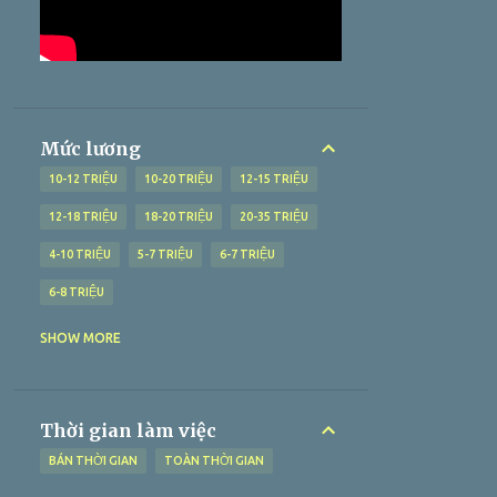
QUẢNG BÌNH
1
QUẢNG NAM
2
QUẢNG NGÃI
1
QUẢNG NINH
1
QUẢNG TRỊ
1
SÓC TRĂNG
19
THANH HÓA
1
TIỀN GIANG
13
Mức lương
TOÀN QUỐC
3
TRÀ VINH
11
10-12 TRIỆU
10-20 TRIỆU
12-15 TRIỆU
VĨNH LONG
4
ĐÀ NẴNG
4
ĐẮK LẮK
1
12-18 TRIỆU
18-20 TRIỆU
20-35 TRIỆU
ĐỒNG NAI
5
ĐỒNG THÁP
6
4-10 TRIỆU
5-7 TRIỆU
6-7 TRIỆU
6-8 TRIỆU
7-10 TRIỆU
7-9 TRIỆU
8-10 TRIỆU
SHOW MORE
8-15 TRIỆU
> 10 TRIỆU
> 12 TRIỆU
> 15 TRIỆU
> 18 TRIỆU
> 20 TRIỆU
Thời gian làm việc
> 25 TRIỆU
> 5 TRIỆU
> 6 TRIỆU
BÁN THỜI GIAN
TOÀN THỜI GIAN
> 70 TRIỆU
> 8 TRIỆU
> 9 TRIỆU