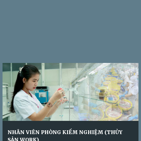
NHÂN VIÊN PHÒNG KIỂM NGHIỆM (THỦY
SẢN WORK)