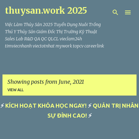
thuysan.work 2025
Skip to main content
Việc Làm Thủy Sản 2025 Tuyển Dụng Nuôi Trồng
Thú Y Thủy Sản Giám Đốc Thị Trường Kỹ Thuật
Sales Lab R&D QA QC QLCL vieclam24h
timviecnhanh viectotnhat mywork topcv careerlink
Showing posts from June, 2021
VIEW ALL
⚡
KÍCH HOẠT KHÓA HỌC NGAY!
⚡
QUẢN TRỊ NHÂN
P
SỰ ĐỈNH CAO!
⚡
o
s
t