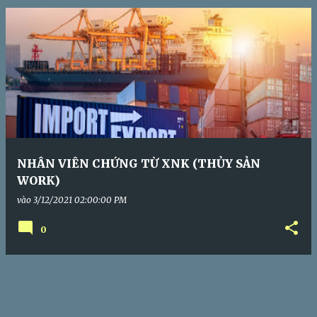
s
NHÂN VIÊN CHỨNG TỪ XNK (THỦY SẢN
WORK)
vào
3/12/2021 02:00:00 PM
0