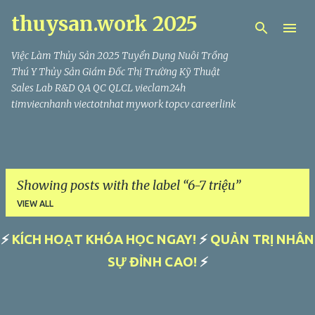
thuysan.work 2025
Skip to main content
Việc Làm Thủy Sản 2025 Tuyển Dụng Nuôi Trồng
Thú Y Thủy Sản Giám Đốc Thị Trường Kỹ Thuật
Sales Lab R&D QA QC QLCL vieclam24h
timviecnhanh viectotnhat mywork topcv careerlink
Showing posts with the label
6-7 triệu
VIEW ALL
⚡
KÍCH HOẠT KHÓA HỌC NGAY!
⚡
QUẢN TRỊ NHÂN
P
SỰ ĐỈNH CAO!
⚡
o
s
t