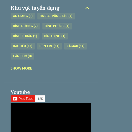
Khu vực tuyển dụng
AN GIANG
5
BÀ RỊA - VŨNG TÀU
4
BÌNH DƯƠNG
2
BÌNH PHƯỚC
1
BÌNH THUẬN
1
BÌNH ĐỊNH
1
BẠC LIÊU
13
BẾN TRE
11
CÀ MAU
14
CẦN THƠ
8
GIA LAI
1
HUẾ
1
HÀ NAM
1
SHOW MORE
HÀ NỘI
3
HƯNG YÊN
1
HẢI DƯƠNG
1
HẢI PHÒNG
1
HẬU GIANG
4
Youtube
HỒ CHÍ MINH
17
KHÁNH HÒA
3
KIÊN GIANG
9
LONG AN
10
MIỀN BẮC
1
MIỀN TRUNG
1
NINH THUẬN
1
PHÚ YÊN
2