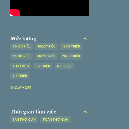
QUẢNG BÌNH
1
QUẢNG NAM
2
QUẢNG NGÃI
1
QUẢNG NINH
1
QUẢNG TRỊ
1
SÓC TRĂNG
19
THANH HÓA
1
TIỀN GIANG
13
Mức lương
TOÀN QUỐC
3
TRÀ VINH
11
10-12 TRIỆU
10-20 TRIỆU
12-15 TRIỆU
VĨNH LONG
4
ĐÀ NẴNG
4
ĐẮK LẮK
1
12-18 TRIỆU
18-20 TRIỆU
20-35 TRIỆU
ĐỒNG NAI
5
ĐỒNG THÁP
6
4-10 TRIỆU
5-7 TRIỆU
6-7 TRIỆU
6-8 TRIỆU
7-10 TRIỆU
7-9 TRIỆU
8-10 TRIỆU
SHOW MORE
8-15 TRIỆU
> 10 TRIỆU
> 12 TRIỆU
> 15 TRIỆU
> 18 TRIỆU
> 20 TRIỆU
Thời gian làm việc
> 25 TRIỆU
> 5 TRIỆU
> 6 TRIỆU
BÁN THỜI GIAN
TOÀN THỜI GIAN
> 70 TRIỆU
> 8 TRIỆU
> 9 TRIỆU