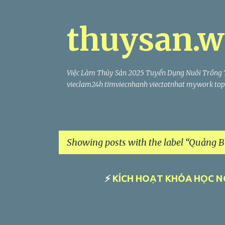
thuysan.w
Việc Làm Thủy Sản 2025 Tuyển Dụng Nuôi Trồng 
vieclam24h timviecnhanh viectotnhat mywork topc
Showing posts with the label
Quảng B
P
⚡
KÍCH HOẠT KHÓA HỌC N
o
s
t