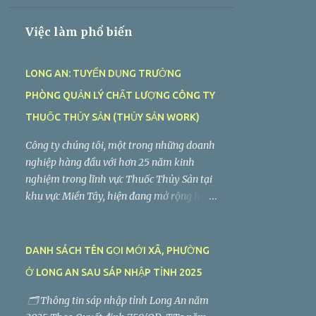
THỎA THUẬN
Việc làm phổ biến
LONG AN: TUYỂN DỤNG TRƯỞNG
PHÒNG QUẢN LÝ CHẤT LƯỢNG CÔNG TY
THUỐC THỦY SẢN (THỦY SẢN WORK)
Công ty chúng tôi, một trong những doanh
nghiệp hàng đầu với hơn 25 năm kinh
nghiệm trong lĩnh vực Thuốc Thủy Sản tại
khu vực Miền Tây, hiện đang mở rộng hoạt
động sản xuất và kinh doanh. Chúng tôi
đang tìm kiếm vị trí Trưởng Phòng Quản
Lý Chất Lượng làm việc tại Long An. Tiệp
DANH SÁCH TÊN GỌI MỚI XÃ, PHƯỜNG
Phát tuyển dụng Trưởng Phòng Quản Lý
Ở LONG AN SAU SÁP NHẬP TỈNH 2025
Chất Lượng Công ty TNHH Tiệp Phát . Nhà
máy: Lô C2-5, Đường VL3, Khu Công
🗂️ Thông tin sáp nhập tỉnh Long An năm
Nghiệp Vĩnh Lộc 2, Ấp Voi Lá, Xã Long